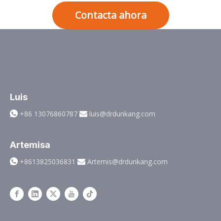
Contacta ahora
Luis
+86 13076860787
luis@drdunkang.com


Artemisa
+8613825036831
Artemis@drdunkang.com

