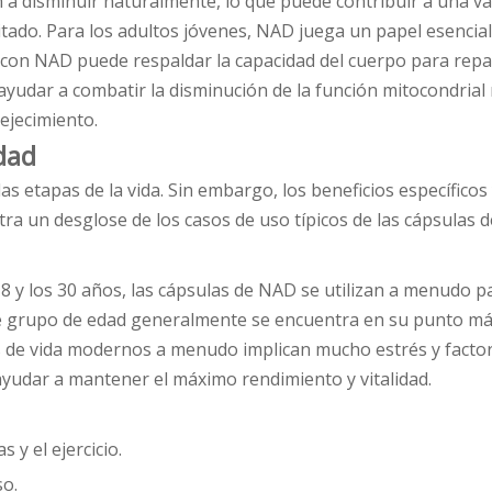
 a disminuir naturalmente, lo que puede contribuir a una v
tado. Para los adultos jóvenes, NAD juega un papel esencial
con NAD puede respaldar la capacidad del cuerpo para repar
udar a combatir la disminución de la función mitocondrial
ejecimiento.
dad
as etapas de la vida. Sin embargo, los beneficios específic
ra un desglose de los casos de uso típicos de las cápsulas 
 y los 30 años, las cápsulas de NAD se utilizan a menudo pa
te grupo de edad generalmente se encuentra en su punto máx
s de vida modernos a menudo implican mucho estrés y factor
udar a mantener el máximo rendimiento y vitalidad.
 y el ejercicio.
so.