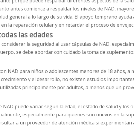
e porque puede respaldar diferentes aspectos de la salud en
anto antes comience a respaldar los niveles de NAD, mayore
lud general a lo largo de su vida. El apoyo temprano ayuda a
n la reparación celular y en retardar el proceso de envejec
todas las edades
e considerar la seguridad al usar cápsulas de NAD, especia
uerpo, se debe abordar con cuidado la toma de suplementos 
 con NAD para niños o adolescentes menores de 18 años, a 
el crecimiento y el desarrollo, no existen estudios importan
 utilizadas principalmente por adultos, a menos que un prov
e NAD puede variar según la edad, el estado de salud y los 
ualmente, especialmente para quienes son nuevos en la sup
nsultar a un proveedor de atención médica si experimentan 