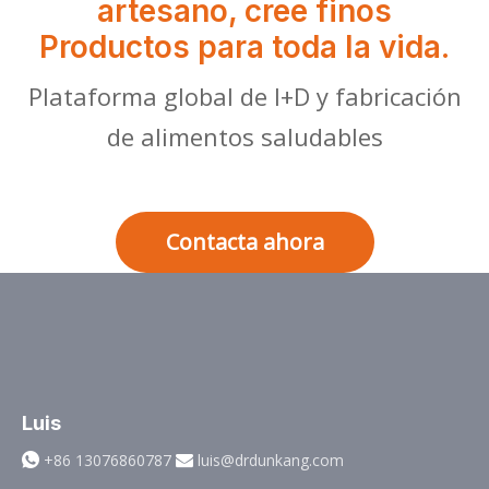
artesano, cree finos
Productos para toda la vida.
Plataforma global de I+D y fabricación
de alimentos saludables
Contacta ahora
Luis
+86 13076860787
luis@drdunkang.com

