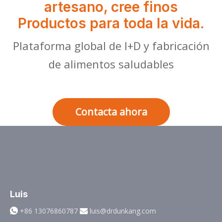
artesano, cree finos
Productos para toda la vida.
Plataforma global de I+D y fabricación
de alimentos saludables
Contacta ahora
Luis
+86 13076860787
luis@drdunkang.com

