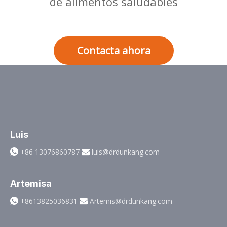
de alimentos saludables
Contacta ahora
Luis
+86 13076860787
luis@drdunkang.com


Artemisa
+8613825036831
Artemis@drdunkang.com

