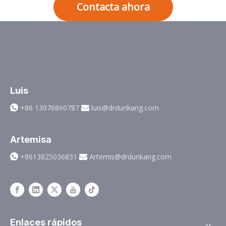
Contacta ahora
Luis
+86 13076860787
luis@drdunkang.com


Artemisa
+8613825036831
Artemis@drdunkang.com


Enlaces rápidos