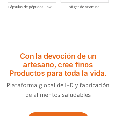
mida Adenina Dinucleótido
Cápsulas de péptidos Saw Palmetto y Damiana
Softget de vitamina E
Con la devoción de un
artesano, cree finos
Productos para toda la vida.
Plataforma global de I+D y fabricación
de alimentos saludables