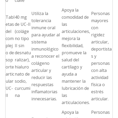
o
clave
Apoya la
Utiliza la
Personas
Tabl
40 mg
comodidad de
tolerancia
mayores
etas
de UC-II
las
inmune oral
con
del
(coláge
articulaciones,
para ayudar al
rigidez
com
no tipo
mejora la
sistema
articular,
plej
II sin
flexibilidad,
inmunológico
deportista
o de
desnatu
promueve la
a reconocer el
s y
sop
ralizar),
salud del
colágeno
personas
orte
hialuro
cartílago y
articular y
con alta
artic
nato de
ayuda a
reducir las
actividad
ular
sodio,
mantener la
respuestas
física o
UC-
curcumi
lubricación de
inflamatorias
estrés
II
na
las
innecesarias.
articular.
articulaciones.
Apoya la
Personas