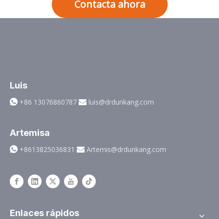
Contacta ahora
Luis
+86 13076860787
luis@drdunkang.com


Artemisa
+8613825036831
Artemis@drdunkang.com


Enlaces rápidos