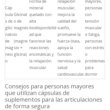
Forma de
relajación
mayores,
Cáp
mineral
muscular,
personas
sula
Glicinat
quelado con
mejora la
con
s de
o de
alta
calidad del
tensión
glici
magnes
biodisponibilid
sueño,
muscular
nato
io
ad que
promueve la
o fatiga,
de
(magne
favorece las
fuerza ósea,
personas
mag
sio +
reacciones
apoya la
con estrés
nesi
glicina)
enzimáticas y
función
o
o
la relajación
nerviosa y la
problemas
muscular.
salud
para
cardiovascular.
dormir
Consejos para personas mayores
que utilizan cápsulas de
suplementos para las articulaciones
de forma segura