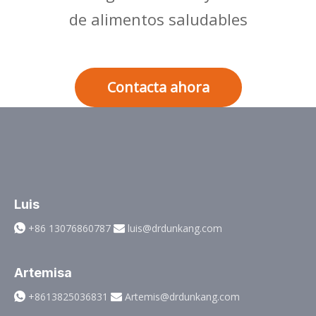
de alimentos saludables
Contacta ahora
Luis
+86 13076860787
luis@drdunkang.com


Artemisa
+8613825036831
Artemis@drdunkang.com

