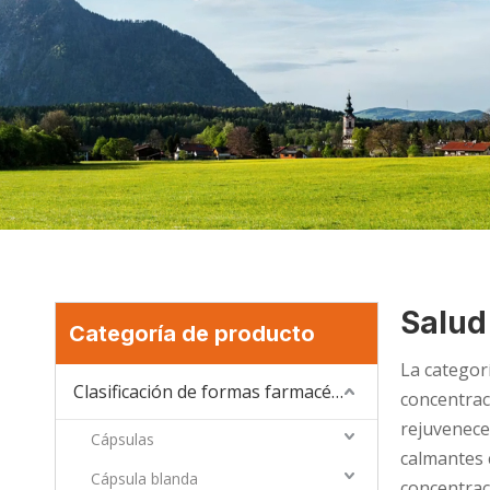
Salud
Categoría de producto
La categor
Clasificación de formas farmacéuticas
concentrac
rejuvenece
Cápsulas
calmantes 
Cápsula blanda
concentrac