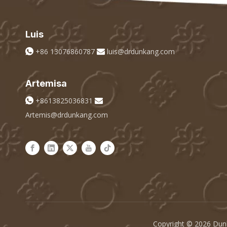
Luis
+86 13076860787
luis@drdunkang.com


Artemisa
+8613825036831


Artemis@drdunkang.com
Copyright ©
2026
Dunk