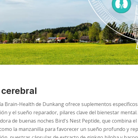
 cerebral
ía Brain-Health de Dunkang ofrece suplementos específicos p
ión y el sueño reparador, pilares clave del bienestar mental
dora de buenas noches Bird's Nest Peptide, que combina el 
como la manzanilla para favorecer un sueño profundo y repar
ión, nuestras cápsulas de extracto de ginkgo biloba y bacop