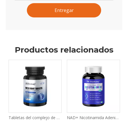
Entregar
Productos relacionados
na para la salud intestinal.
Tabletas del complejo de soporte articular UC-II
NAD+ Nicotinamida Adenina Dinucleótido