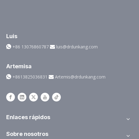
Luis
+86 13076860787
luis@drdunkang.com


Artemisa
+8613825036831
Artemis@drdunkang.com


Enlaces rápidos
Sobre nosotros